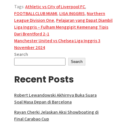
Tags:
Athletic vs City of Liverpool FC
,
FOOTBALLCLUB MIAMI
,
LIGA INGGRIS
,
Northern
League Division One
,
Pelajaran yang Dapat Diambil
Post
Liga Inggris – Fulham Menggigit Kemenang Tipis
Dari Brentford 2-1
navigation
Manchester United vs Chelsea Liga Inggris 3
November 2024
Search
Search
Recent Posts
Robert Lewandowski Akhirnya Buka Suara
Soal Masa Depan di Barcelona
Rayan Cherki Jelaskan Aksi Showboating di
Final Carabao Cup