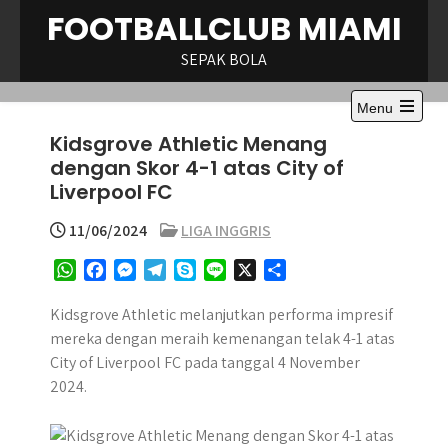
Skip
FOOTBALLCLUB MIAMI
to
content
SEPAK BOLA
Menu
Open
Kidsgrove Athletic Menang
the
main
dengan Skor 4-1 atas City of
menu
Liverpool FC
11/06/2024
LIGA INGGRIS
W
F
M
T
S
L
X
S
h
a
e
e
k
i
h
a
c
s
l
y
n
a
Kidsgrove Athletic melanjutkan performa impresif
t
e
s
e
p
e
r
mereka dengan meraih kemenangan telak 4-1 atas
s
b
e
g
e
e
City of Liverpool FC pada tanggal 4 November
A
o
n
r
2024.
p
o
g
a
p
k
e
m
r