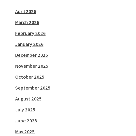
April 2026
March 2026
February 2026
January 2026
December 2025
November 2025
October 2025
September 2025
August 2025
July 2025
June 2025
May 2025