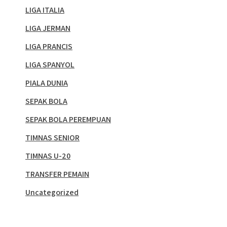
LIGA ITALIA
LIGA JERMAN
LIGA PRANCIS
LIGA SPANYOL
PIALA DUNIA
SEPAK BOLA
SEPAK BOLA PEREMPUAN
TIMNAS SENIOR
TIMNAS U-20
TRANSFER PEMAIN
Uncategorized