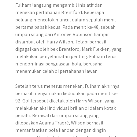
Fulham langsung mengambil inisiatif dan
menekan pertahanan Brentford. Beberapa
peluang mencolok muncul dalam sepuluh menit
pertama babak kedua. Pada menit ke-48, sebuah
umpan silang dari Antonee Robinson hampir
disambut oleh Harry Wilson. Tetapi berhasil
digagalkan oleh bek Brentford, Mark Flekken, yang
melakukan penyelamatan penting. Fulham terus
mendominasi penguasaan bola, berusaha
menemukan celah di pertahanan lawan.
Setelah terus menerus menekan, Fulham akhirnya
berhasil menyamakan kedudukan pada menit ke-
92. Gol tersebut dicetak oleh Harry Wilson, yang
melakukan aksi individual brilian di dalam kotak
penalti. Berawal dari umpan silang yang
dilepaskan Adama Traoré, Wilson berhasil
memanfaatkan bola liar dan dengan dingin