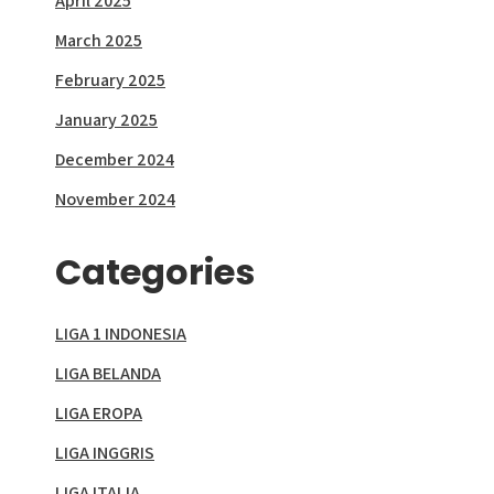
April 2025
March 2025
February 2025
January 2025
December 2024
November 2024
Categories
LIGA 1 INDONESIA
LIGA BELANDA
LIGA EROPA
LIGA INGGRIS
LIGA ITALIA