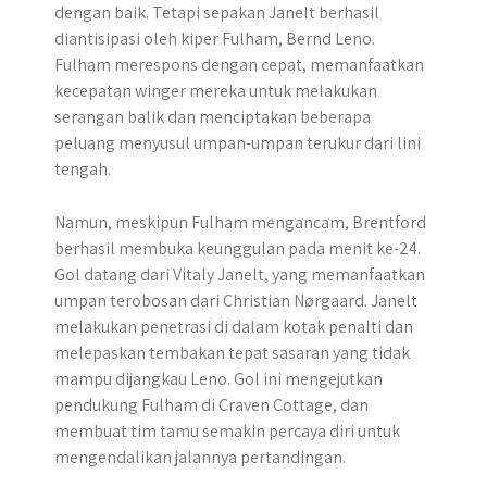
dengan baik. Tetapi sepakan Janelt berhasil
diantisipasi oleh kiper Fulham, Bernd Leno.
Fulham merespons dengan cepat, memanfaatkan
kecepatan winger mereka untuk melakukan
serangan balik dan menciptakan beberapa
peluang menyusul umpan-umpan terukur dari lini
tengah.
​Namun, meskipun Fulham mengancam, Brentford
berhasil membuka keunggulan pada menit ke-24.​
Gol datang dari Vitaly Janelt, yang memanfaatkan
umpan terobosan dari Christian Nørgaard. Janelt
melakukan penetrasi di dalam kotak penalti dan
melepaskan tembakan tepat sasaran yang tidak
mampu dijangkau Leno. Gol ini mengejutkan
pendukung Fulham di Craven Cottage, dan
membuat tim tamu semakin percaya diri untuk
mengendalikan jalannya pertandingan.