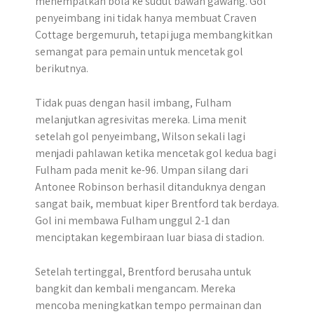
menempatkan bola ke sudut bawah gawang. Gol
penyeimbang ini tidak hanya membuat Craven
Cottage bergemuruh, tetapi juga membangkitkan
semangat para pemain untuk mencetak gol
berikutnya.
Tidak puas dengan hasil imbang, Fulham
melanjutkan agresivitas mereka. Lima menit
setelah gol penyeimbang, Wilson sekali lagi
menjadi pahlawan ketika mencetak gol kedua bagi
Fulham pada menit ke-96. Umpan silang dari
Antonee Robinson berhasil ditanduknya dengan
sangat baik, membuat kiper Brentford tak berdaya.
Gol ini membawa Fulham unggul 2-1 dan
menciptakan kegembiraan luar biasa di stadion.
Setelah tertinggal, Brentford berusaha untuk
bangkit dan kembali mengancam. Mereka
mencoba meningkatkan tempo permainan dan