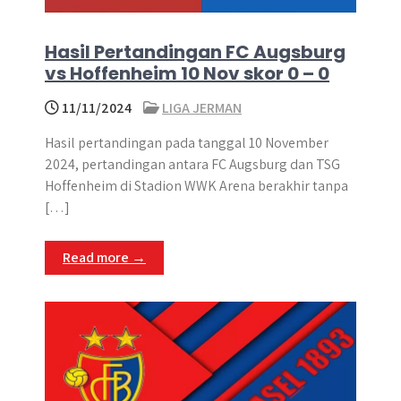
Hasil Pertandingan FC Augsburg
vs Hoffenheim 10 Nov skor 0 – 0
11/11/2024
LIGA JERMAN
Hasil pertandingan ​pada tanggal 10 November
2024, pertandingan antara FC Augsburg dan TSG
Hoffenheim di Stadion WWK Arena berakhir tanpa
[…]
Read more →