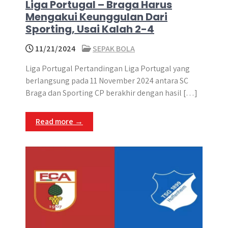
Liga Portugal – Braga Harus
Mengakui Keunggulan Dari
Sporting, Usai Kalah 2-4
11/21/2024
SEPAK BOLA
Liga Portugal Pertandingan Liga Portugal yang
berlangsung pada 11 November 2024 antara SC
Braga dan Sporting CP berakhir dengan hasil […]
Read more →