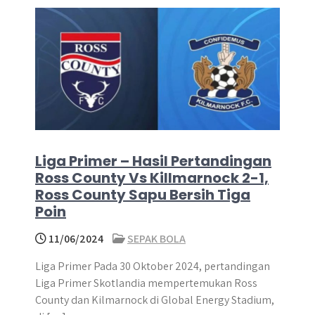
Liga Primer – Hasil Pertandingan
Ross County Vs Killmarnock 2-1,
Ross County Sapu Bersih Tiga
Poin
11/06/2024
SEPAK BOLA
Liga Primer Pada 30 Oktober 2024, pertandingan
Liga Primer Skotlandia mempertemukan Ross
County dan Kilmarnock di Global Energy Stadium,