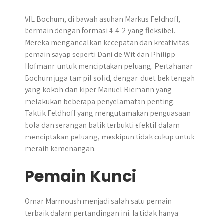
VfL Bochum, di bawah asuhan Markus Feldhoff,
bermain dengan formasi 4-4-2 yang fleksibel.
Mereka mengandalkan kecepatan dan kreativitas
pemain sayap seperti Dani de Wit dan Philipp
Hofmann untuk menciptakan peluang. Pertahanan
Bochum juga tampil solid, dengan duet bek tengah
yang kokoh dan kiper Manuel Riemann yang
melakukan beberapa penyelamatan penting.
Taktik Feldhoff yang mengutamakan penguasaan
bola dan serangan balik terbukti efektif dalam
menciptakan peluang, meskipun tidak cukup untuk
meraih kemenangan.
Pemain Kunci
Omar Marmoush menjadi salah satu pemain
terbaik dalam pertandingan ini. Ia tidak hanya