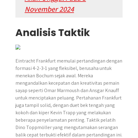
November 2024
Analisis Taktik
Eintracht Frankfurt memulai pertandingan dengan
formasi 4-2-3-1 yang fleksibel, berusaha untuk
menekan Bochum sejak awal. Mereka
mengandalkan kecepatan dan kreativitas pemain
sayap seperti Omar Marmoush dan Ansgar Knauff
untuk menciptakan peluang. Pertahanan Frankfurt
juga tampil solid, dengan duet bek tengah yang
kokoh dan kiper Kevin Trapp yang melakukan
beberapa penyelamatan penting. Taktik pelatih
Dino Toppmöller yang mengutamakan serangan
balik cepat terbukti efektif dalam pertandingan ini.