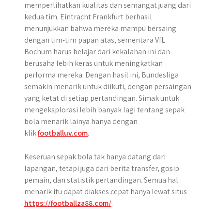
memperlihatkan kualitas dan semangat juang dari
kedua tim. Eintracht Frankfurt berhasil
menunjukkan bahwa mereka mampu bersaing
dengan tim-tim papan atas, sementara VfL
Bochum harus belajar dari kekalahan ini dan
berusaha lebih keras untuk meningkatkan
performa mereka. Dengan hasil ini, Bundesliga
semakin menarik untuk diikuti, dengan persaingan
yang ketat di setiap pertandingan. Simak untuk
mengeksplorasi lebih banyak lagi tentang sepak
bola menarik lainya hanya dengan
klik
footballuv.com
.
Keseruan sepak bola tak hanya datang dari
lapangan, tetapi juga dari berita transfer, gosip
pemain, dan statistik pertandingan. Semua hal
menarik itu dapat diakses cepat hanya lewat situs
https://footballza88.com/
.