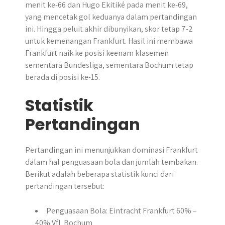
menit ke-66 dan Hugo Ekitiké pada menit ke-69,
yang mencetak gol keduanya dalam pertandingan
ini. Hingga peluit akhir dibunyikan, skor tetap 7-2
untuk kemenangan Frankfurt. Hasil ini membawa
Frankfurt naik ke posisi keenam klasemen
sementara Bundesliga, sementara Bochum tetap
berada di posisi ke-15.
Statistik
Pertandingan
Pertandingan ini menunjukkan dominasi Frankfurt
dalam hal penguasaan bola dan jumlah tembakan.
Berikut adalah beberapa statistik kunci dari
pertandingan tersebut:
Penguasaan Bola: Eintracht Frankfurt 60% –
40% VfL Bochum