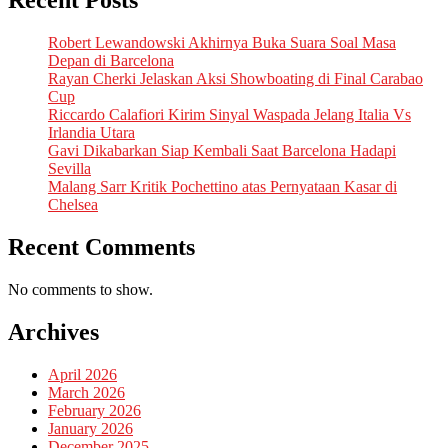
Recent Posts
Robert Lewandowski Akhirnya Buka Suara Soal Masa
Depan di Barcelona
Rayan Cherki Jelaskan Aksi Showboating di Final Carabao
Cup
Riccardo Calafiori Kirim Sinyal Waspada Jelang Italia Vs
Irlandia Utara
Gavi Dikabarkan Siap Kembali Saat Barcelona Hadapi
Sevilla
Malang Sarr Kritik Pochettino atas Pernyataan Kasar di
Chelsea
Recent Comments
No comments to show.
Archives
April 2026
March 2026
February 2026
January 2026
December 2025