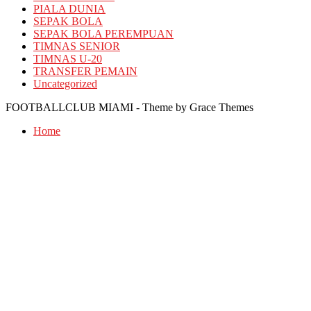
PIALA DUNIA
SEPAK BOLA
SEPAK BOLA PEREMPUAN
TIMNAS SENIOR
TIMNAS U-20
TRANSFER PEMAIN
Uncategorized
FOOTBALLCLUB MIAMI - Theme by Grace Themes
Home