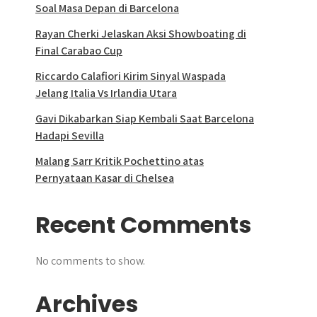
Soal Masa Depan di Barcelona
Rayan Cherki Jelaskan Aksi Showboating di
Final Carabao Cup
Riccardo Calafiori Kirim Sinyal Waspada
Jelang Italia Vs Irlandia Utara
Gavi Dikabarkan Siap Kembali Saat Barcelona
Hadapi Sevilla
Malang Sarr Kritik Pochettino atas
Pernyataan Kasar di Chelsea
Recent Comments
No comments to show.
Archives