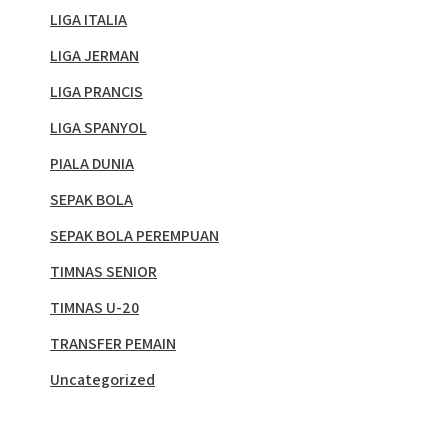
LIGA ITALIA
LIGA JERMAN
LIGA PRANCIS
LIGA SPANYOL
PIALA DUNIA
SEPAK BOLA
SEPAK BOLA PEREMPUAN
TIMNAS SENIOR
TIMNAS U-20
TRANSFER PEMAIN
Uncategorized