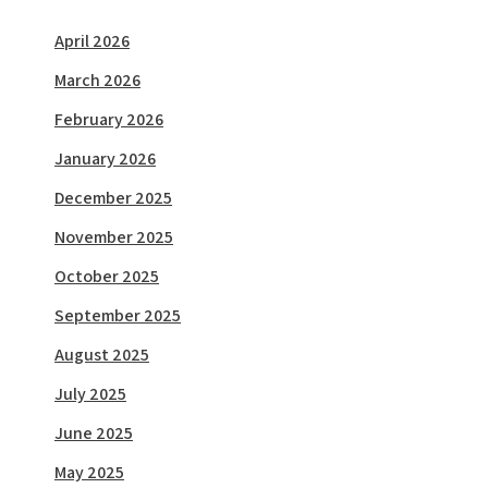
April 2026
March 2026
February 2026
January 2026
December 2025
November 2025
October 2025
September 2025
August 2025
July 2025
June 2025
May 2025