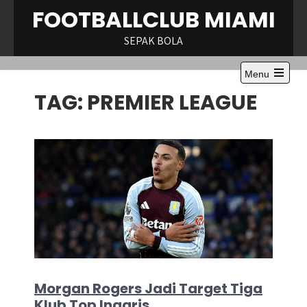
Skip
FOOTBALLCLUB MIAMI
to
content
SEPAK BOLA
Menu
Open
TAG:
PREMIER LEAGUE
the
main
menu
Morgan Rogers Jadi Target Tiga
Klub Top Inggris