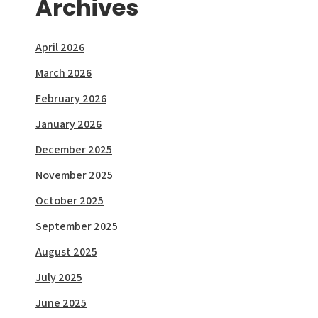
Archives
April 2026
March 2026
February 2026
January 2026
December 2025
November 2025
October 2025
September 2025
August 2025
July 2025
June 2025