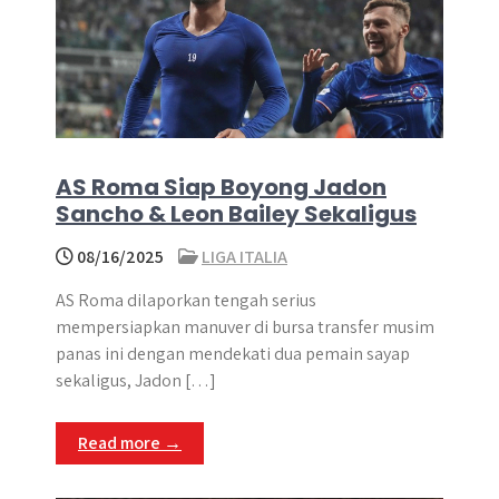
AS Roma Siap Boyong Jadon
Sancho & Leon Bailey Sekaligus
08/16/2025
LIGA ITALIA
AS Roma dilaporkan tengah serius
mempersiapkan manuver di bursa transfer musim
panas ini dengan mendekati dua pemain sayap
sekaligus, Jadon […]
Read more →