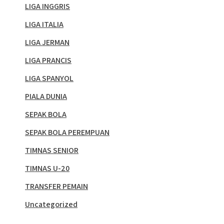
LIGA INGGRIS
LIGA ITALIA
LIGA JERMAN
LIGA PRANCIS
LIGA SPANYOL
PIALA DUNIA
SEPAK BOLA
SEPAK BOLA PEREMPUAN
TIMNAS SENIOR
TIMNAS U-20
TRANSFER PEMAIN
Uncategorized