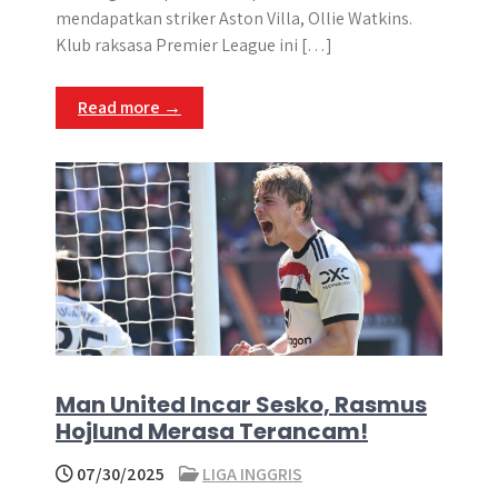
mendapatkan striker Aston Villa, Ollie Watkins.
Klub raksasa Premier League ini […]
Read more →
Man United Incar Sesko, Rasmus
Hojlund Merasa Terancam!
07/30/2025
LIGA INGGRIS