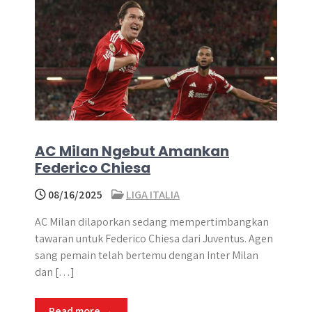
AC Milan Ngebut Amankan
Federico Chiesa
08/16/2025
LIGA ITALIA
AC Milan dilaporkan sedang mempertimbangkan
tawaran untuk Federico Chiesa dari Juventus​. Agen
sang pemain telah bertemu dengan Inter Milan
dan […]
Read more →