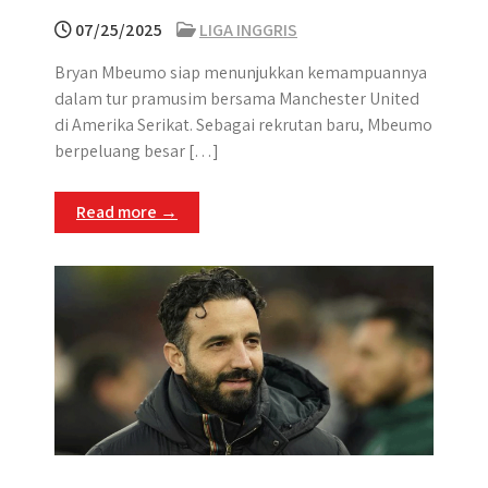
07/25/2025
LIGA INGGRIS
Bryan Mbeumo siap menunjukkan kemampuannya
dalam tur pramusim bersama Manchester United
di Amerika Serikat. Sebagai rekrutan baru, Mbeumo
berpeluang besar […]
Read more →