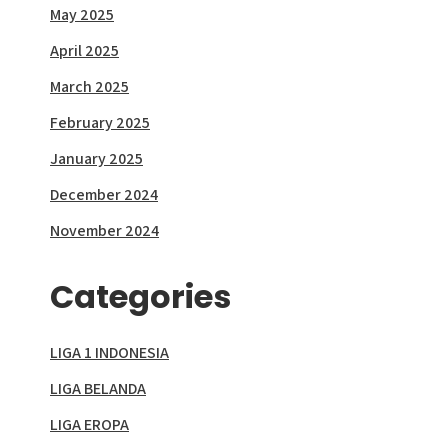
May 2025
April 2025
March 2025
February 2025
January 2025
December 2024
November 2024
Categories
LIGA 1 INDONESIA
LIGA BELANDA
LIGA EROPA