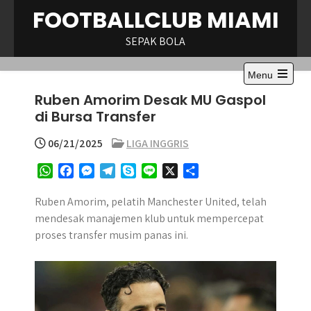
Skip
FOOTBALLCLUB MIAMI
to
content
SEPAK BOLA
Menu
Open
Ruben Amorim Desak MU Gaspol
the
main
di Bursa Transfer
menu
06/21/2025
LIGA INGGRIS
W
F
M
T
S
L
X
S
h
a
e
e
k
i
h
a
c
s
l
y
n
a
Ruben Amorim, pelatih Manchester United, telah
t
e
s
e
p
e
r
mendesak manajemen klub untuk mempercepat
s
b
e
g
e
e
proses transfer musim panas ini.
A
o
n
r
p
o
g
a
p
k
e
m
r