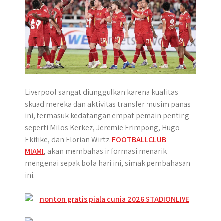
Liverpool sangat diunggulkan karena kualitas
skuad mereka dan aktivitas transfer musim panas
ini, termasuk kedatangan empat pemain penting
seperti Milos Kerkez, Jeremie Frimpong, Hugo
Ekitike, dan Florian Wirtz.
FOOTBALLCLUB
MIAMI
, akan membahas informasi menarik
mengenai sepak bola hari ini, simak pembahasan
ini.