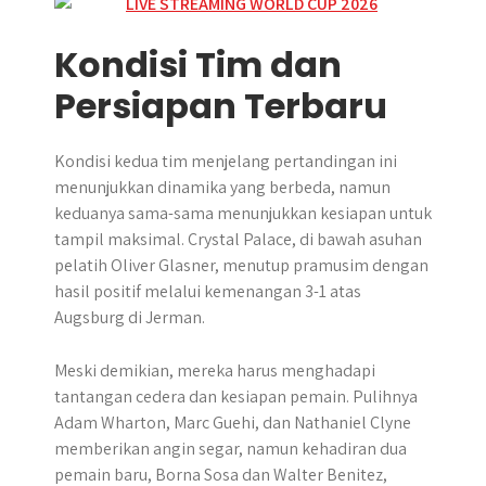
Kondisi Tim dan
Persiapan Terbaru
Kondisi kedua tim menjelang pertandingan ini
menunjukkan dinamika yang berbeda, namun
keduanya sama-sama menunjukkan kesiapan untuk
tampil maksimal. Crystal Palace, di bawah asuhan
pelatih Oliver Glasner, menutup pramusim dengan
hasil positif melalui kemenangan 3-1 atas
Augsburg di Jerman.
Meski demikian, mereka harus menghadapi
tantangan cedera dan kesiapan pemain. Pulihnya
Adam Wharton, Marc Guehi, dan Nathaniel Clyne
memberikan angin segar, namun kehadiran dua
pemain baru, Borna Sosa dan Walter Benitez,