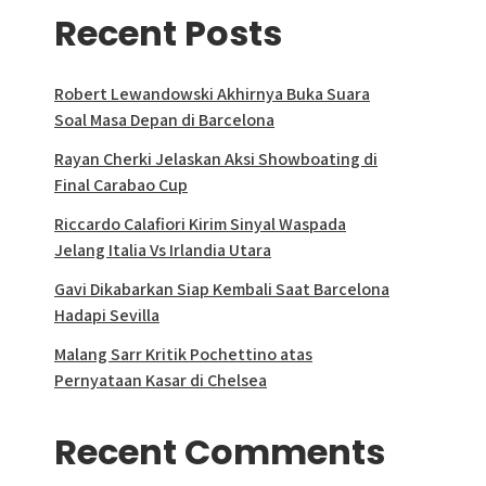
Recent Posts
Robert Lewandowski Akhirnya Buka Suara
Soal Masa Depan di Barcelona
Rayan Cherki Jelaskan Aksi Showboating di
Final Carabao Cup
Riccardo Calafiori Kirim Sinyal Waspada
Jelang Italia Vs Irlandia Utara
Gavi Dikabarkan Siap Kembali Saat Barcelona
Hadapi Sevilla
Malang Sarr Kritik Pochettino atas
Pernyataan Kasar di Chelsea
Recent Comments