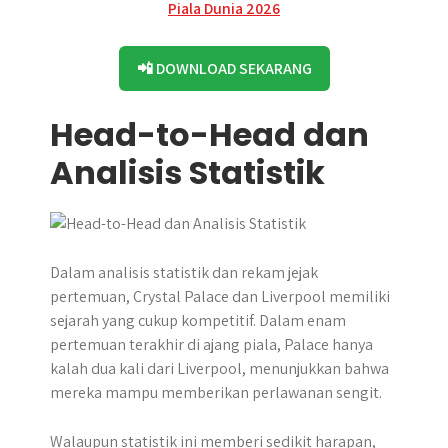
📲 DOWNLOAD SEKARANG
Head-to-Head dan
Analisis Statistik
Dalam analisis statistik dan rekam jejak
pertemuan, Crystal Palace dan Liverpool memiliki
sejarah yang cukup kompetitif. Dalam enam
pertemuan terakhir di ajang piala, Palace hanya
kalah dua kali dari Liverpool, menunjukkan bahwa
mereka mampu memberikan perlawanan sengit.
Walaupun statistik ini memberi sedikit harapan,