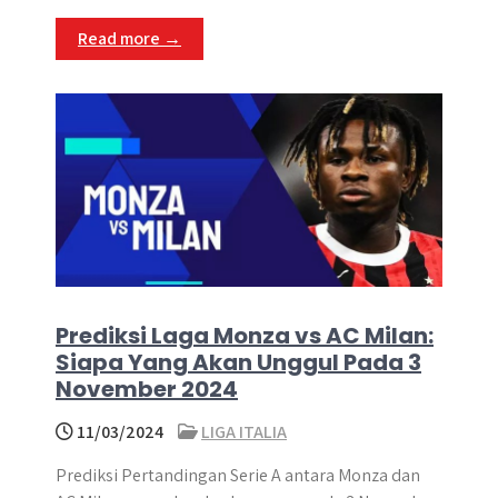
Read more →
Prediksi Laga Monza vs AC Milan:
Siapa Yang Akan Unggul Pada 3
November 2024
11/03/2024
LIGA ITALIA
Prediksi Pertandingan Serie A antara Monza dan