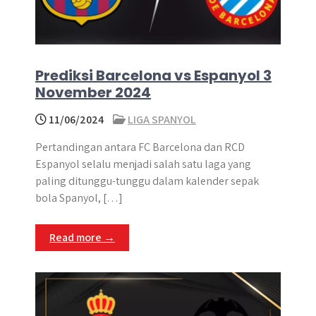
Prediksi Barcelona vs Espanyol 3
November 2024
11/06/2024
LIGA SPANYOL
Pertandingan antara FC Barcelona dan RCD
Espanyol selalu menjadi salah satu laga yang
paling ditunggu-tunggu dalam kalender sepak
bola Spanyol, […]
Read more →