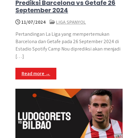
Prediksi Barcelona vs Getafe 26
September 2024
11/07/2024
LIGA SPANYOL
Pertandingan La Liga yang mempertemukan
Barcelona dan Getafe pada 26 September 2024 di
Estadio Spotify Camp Nou diprediksi akan menjadi
[…]
Read more →