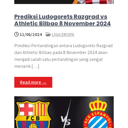
Prediksi Ludogorets Razgrad vs
Athletic Bilbao 8 November 2024
11/06/2024
LIGA EROPA
Prediksi Pertandingan antara Ludogorets Razgrad
dan Athletic Bilbao pada 8 November 2024 akan
menjadi salah satu pertandingan yang sangat
menarik […]
Read more →