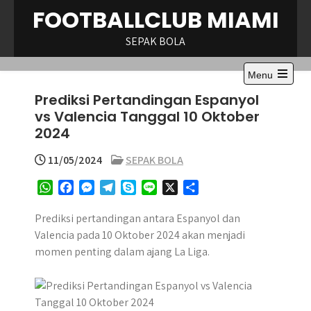
Skip
FOOTBALLCLUB MIAMI
to
content
SEPAK BOLA
Menu
Open
Prediksi Pertandingan Espanyol
the
main
vs Valencia Tanggal 10 Oktober
menu
2024
11/05/2024
SEPAK BOLA
W
F
M
T
S
L
X
S
h
a
e
e
k
i
h
a
c
s
l
y
n
a
Prediksi pertandingan antara Espanyol dan
t
e
s
e
p
e
r
Valencia pada 10 Oktober 2024 akan menjadi
s
b
e
g
e
e
momen penting dalam ajang La Liga.
A
o
n
r
p
o
g
a
p
k
e
m
r