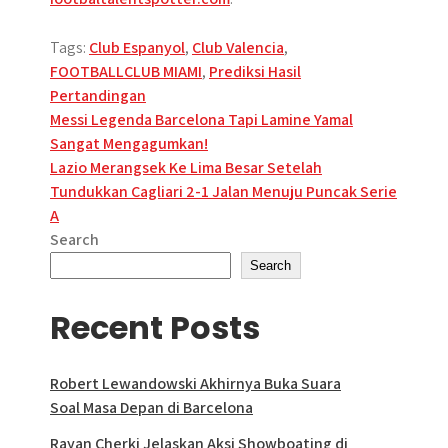
Tags:
Club Espanyol
,
Club Valencia
,
FOOTBALLCLUB MIAMI
,
Prediksi Hasil
Pertandingan
Post
Messi Legenda Barcelona Tapi Lamine Yamal
Sangat Mengagumkan!
navigation
Lazio Merangsek Ke Lima Besar Setelah
Tundukkan Cagliari 2-1 Jalan Menuju Puncak Serie
A
Search
Search
Recent Posts
Robert Lewandowski Akhirnya Buka Suara
Soal Masa Depan di Barcelona
Rayan Cherki Jelaskan Aksi Showboating di