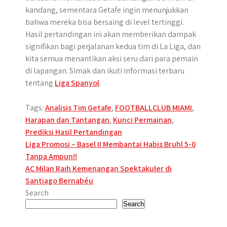
kandang, sementara Getafe ingin menunjukkan
bahwa mereka bisa bersaing di level tertinggi.
Hasil pertandingan ini akan memberikan dampak
signifikan bagi perjalanan kedua tim di La Liga, dan
kita semua menantikan aksi seru dari para pemain
di lapangan. Simak dan ikuti informasi terbaru
tentang
Liga Spanyol
.
Tags:
Analisis Tim Getafe
,
FOOTBALLCLUB MIAMI
,
Harapan dan Tantangan
,
Kunci Permainan
,
Prediksi Hasil Pertandingan
Post
Liga Promosi – Basel II Membantai Habis Bruhl 5-0
Tanpa Ampun!!
navigation
AC Milan Raih Kemenangan Spektakuler di
Santiago Bernabéu
Search
Search