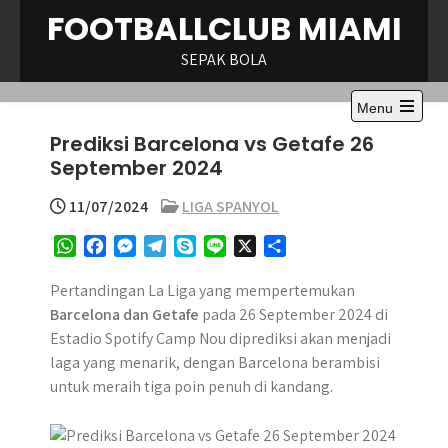
Skip
FOOTBALLCLUB MIAMI
to
content
SEPAK BOLA
Menu
Open
Prediksi Barcelona vs Getafe 26
the
main
September 2024
menu
11/07/2024
LIGA SPANYOL
W
F
M
T
S
L
X
S
h
a
e
e
k
i
h
a
c
s
l
y
n
a
Pertandingan La Liga yang mempertemukan
t
e
s
e
p
e
r
Barcelona dan Getafe
pada 26 September 2024 di
s
b
e
g
e
e
Estadio Spotify Camp Nou diprediksi akan menjadi
A
o
n
r
laga yang menarik, dengan Barcelona berambisi
p
o
g
a
untuk meraih tiga poin penuh di kandang.
p
k
e
m
r