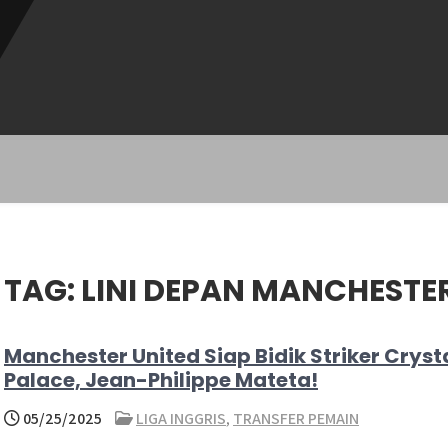
TAG:
LINI DEPAN MANCHESTE
Manchester United Siap Bidik Striker Cryst
Palace, Jean-Philippe Mateta!
05/25/2025
LIGA INGGRIS
,
TRANSFER PEMAIN