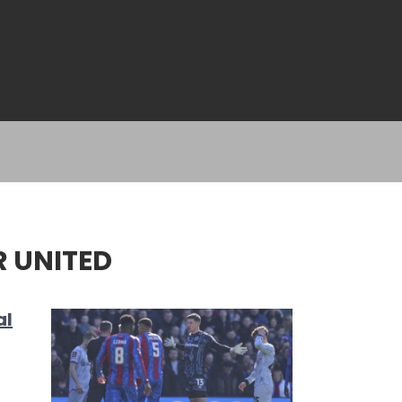
R UNITED
al