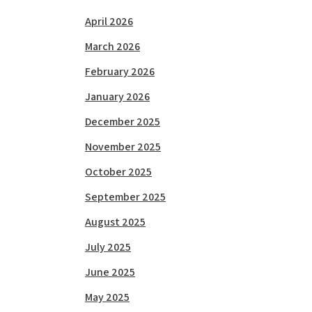
April 2026
March 2026
February 2026
January 2026
December 2025
November 2025
October 2025
September 2025
August 2025
July 2025
June 2025
May 2025