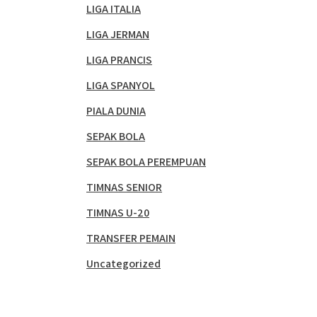
LIGA ITALIA
LIGA JERMAN
LIGA PRANCIS
LIGA SPANYOL
PIALA DUNIA
SEPAK BOLA
SEPAK BOLA PEREMPUAN
TIMNAS SENIOR
TIMNAS U-20
TRANSFER PEMAIN
Uncategorized