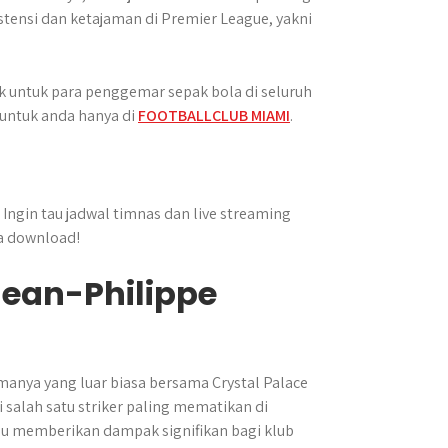
ensi dan ketajaman di Premier League, yakni
k untuk para penggemar sepak bola di seluruh
 untuk anda hanya di
FOOTBALLCLUB MIAMI
.
Ingin tau jadwal timnas dan live streaming
a download!
Jean-Philippe
manya yang luar biasa bersama Crystal Palace
 salah satu striker paling mematikan di
u memberikan dampak signifikan bagi klub