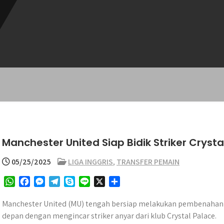
Manchester United Siap Bidik Striker Cryst
05/25/2025
LIGA INGGRIS
,
TRANSFER PEMAIN
W
F
M
T
S
L
X
S
h
a
e
e
k
i
h
a
c
s
l
y
n
a
Manchester United (MU) tengah bersiap melakukan pembenahan
t
e
s
e
p
e
r
depan dengan mengincar striker anyar dari klub Crystal Palace.