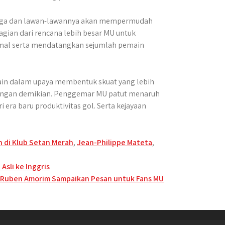
n liga dan lawan-lawannya akan mempermudah
agian dari rencana lebih besar MU untuk
imal serta mendatangkan sejumlah pemain
lain dalam upaya membentuk skuat yang lebih
 Dengan demikian. Penggemar MU patut menaruh
i era baru produktivitas gol. Serta kejayaan
 di Klub Setan Merah
,
Jean-Philippe Mateta
,
Asli ke Inggris
l, Ruben Amorim Sampaikan Pesan untuk Fans MU