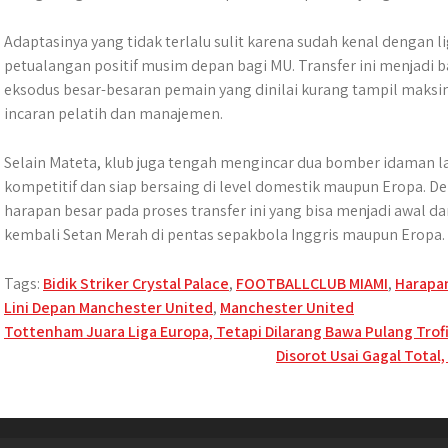
Adaptasinya yang tidak terlalu sulit karena sudah kenal denga
petualangan positif musim depan bagi MU. Transfer ini menjadi b
eksodus besar-besaran pemain yang dinilai kurang tampil maks
incaran pelatih dan manajemen.
Selain Mateta, klub juga tengah mengincar dua bomber idaman 
kompetitif dan siap bersaing di level domestik maupun Eropa.
harapan besar pada proses transfer ini yang bisa menjadi awal dar
kembali Setan Merah di pentas sepakbola Inggris maupun Eropa.
Tags:
Bidik Striker Crystal Palace
,
FOOTBALLCLUB MIAMI
,
Harapan
Lini Depan Manchester United
,
Manchester United
Post
Tottenham Juara Liga Europa, Tetapi Dilarang Bawa Pulang Trofi 
Disorot Usai Gagal Tota
navigation