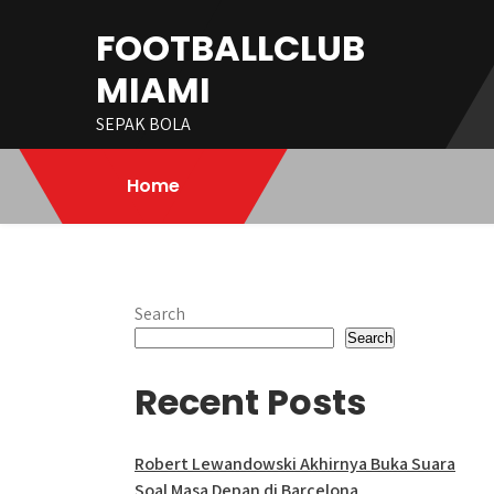
Skip
FOOTBALLCLUB
to
content
MIAMI
SEPAK BOLA
Home
Search
Search
Recent Posts
Robert Lewandowski Akhirnya Buka Suara
Soal Masa Depan di Barcelona