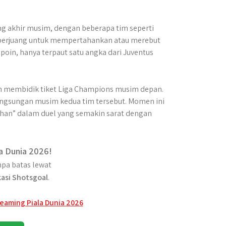
ng akhir musim, dengan beberapa tim seperti
h berjuang untuk mempertahankan atau merebut
1 poin, hanya terpaut satu angka dari Juventus
gah membidik tiket Liga Champions musim depan.
langsungan musim kedua tim tersebut. Momen ini
lahan” dalam duel yang semakin sarat dengan
a Dunia 2026!
pa batas lewat
kasi Shotsgoal
.