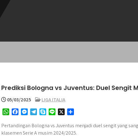
Prediksi Bologna vs Juventus: Duel Sengit
05/03/2025
LIGA ITALIA
W
F
M
T
S
L
X
S
h
a
e
e
k
i
h
a
c
s
l
y
n
a
Pertandingan Bologna vs Juventus menjadi duel sengit yang sa
t
e
s
e
p
e
r
klasemen Serie A musim 2024/2025.