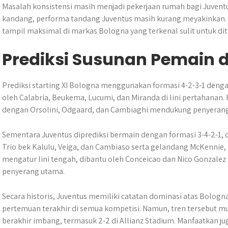
Masalah konsistensi masih menjadi pekerjaan rumah bagi Juvent
kandang, performa tandang Juventus masih kurang meyakinkan. H
tampil maksimal di markas Bologna yang terkenal sulit untuk di
Prediksi Susunan Pemain d
Prediksi starting XI Bologna menggunakan formasi 4-2-3-1 deng
oleh Calabria, Beukema, Lucumi, dan Miranda di lini pertahanan. 
dengan Orsolini, Odgaard, dan Cambiaghi mendukung penyerang 
Sementara Juventus diprediksi bermain dengan formasi 3-4-2-1, 
Trio bek Kalulu, Veiga, dan Cambiaso serta gelandang McKennie,
mengatur lini tengah, dibantu oleh Conceicao dan Nico Gonzalez 
penyerang utama.
Secara historis, Juventus memiliki catatan dominasi atas Bolog
pertemuan terakhir di semua kompetisi. Namun, tren tersebut m
berakhir imbang, termasuk 2-2 di Allianz Stadium. Manfaatkan j