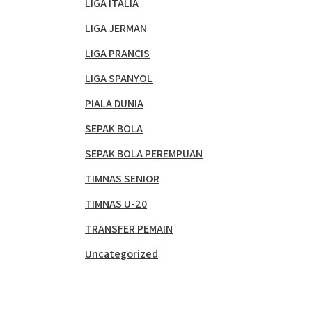
LIGA ITALIA
LIGA JERMAN
LIGA PRANCIS
LIGA SPANYOL
PIALA DUNIA
SEPAK BOLA
SEPAK BOLA PEREMPUAN
TIMNAS SENIOR
TIMNAS U-20
TRANSFER PEMAIN
Uncategorized