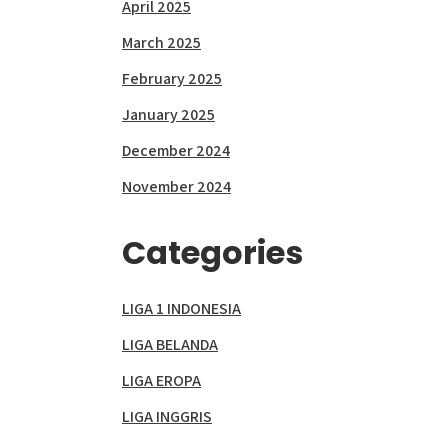
April 2025
March 2025
February 2025
January 2025
December 2024
November 2024
Categories
LIGA 1 INDONESIA
LIGA BELANDA
LIGA EROPA
LIGA INGGRIS