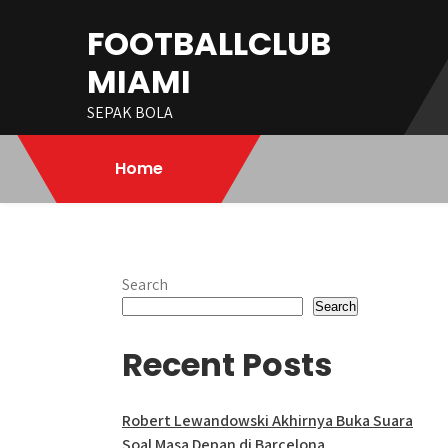
Skip
FOOTBALLCLUB
to
content
MIAMI
SEPAK BOLA
Home
Search
Search
Recent Posts
Robert Lewandowski Akhirnya Buka Suara
Soal Masa Depan di Barcelona