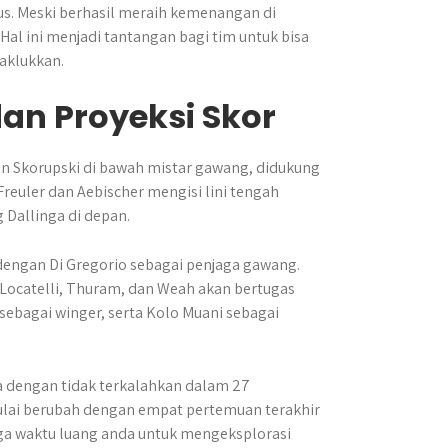
us. Meski berhasil meraih kemenangan di
al ini menjadi tantangan bagi tim untuk bisa
taklukkan.
an Proyeksi Skor
an Skorupski di bawah mistar gawang, didukung
Freuler dan Aebischer mengisi lini tengah
Dallinga di depan.
dengan Di Gregorio sebagai penjaga gawang.
 Locatelli, Thuram, dan Weah akan bertugas
sebagai winger, serta Kolo Muani sebagai
na dengan tidak terkalahkan dalam 27
ulai berubah dengan empat pertemuan terakhir
uga waktu luang anda untuk mengeksplorasi