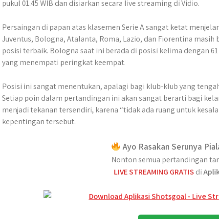
pukul 01.45 WIB dan disiarkan secara live streaming di Vidio.
Persaingan di papan atas klasemen Serie A sangat ketat menjela
Juventus, Bologna, Atalanta, Roma, Lazio, dan Fiorentina masi
posisi terbaik. Bologna saat ini berada di posisi kelima dengan 6
yang menempati peringkat keempat.
Posisi ini sangat menentukan, apalagi bagi klub-klub yang ten
Setiap poin dalam pertandingan ini akan sangat berarti bagi ke
menjadi tekanan tersendiri, karena “tidak ada ruang untuk kesa
kepentingan tersebut.
Ayo Rasakan Serunya Pial
Nonton semua pertandingan tan
LIVE STREAMING GRATIS
di
Apli