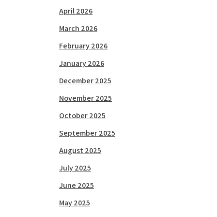
April 2026
March 2026
February 2026
January 2026
December 2025
November 2025
October 2025
September 2025
August 2025
July 2025
June 2025
May 2025