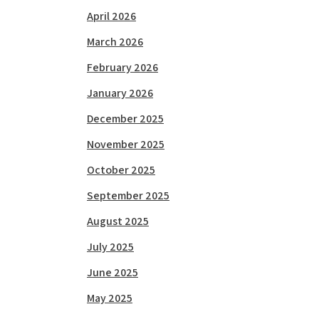
April 2026
March 2026
February 2026
January 2026
December 2025
November 2025
October 2025
September 2025
August 2025
July 2025
June 2025
May 2025