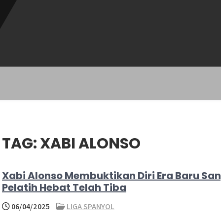
TAG:
XABI ALONSO
Xabi Alonso Membuktikan Diri Era Baru Sa
Pelatih Hebat Telah Tiba
06/04/2025
LIGA SPANYOL