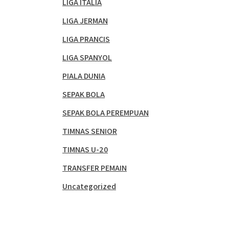
LIGA ITALIA
LIGA JERMAN
LIGA PRANCIS
LIGA SPANYOL
PIALA DUNIA
SEPAK BOLA
SEPAK BOLA PEREMPUAN
TIMNAS SENIOR
TIMNAS U-20
TRANSFER PEMAIN
Uncategorized