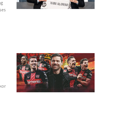
ng
ses
kor