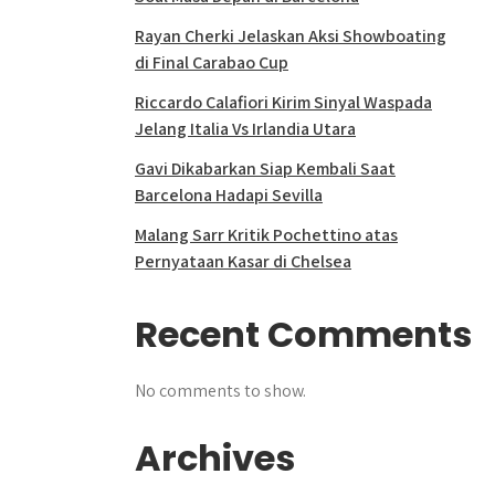
Rayan Cherki Jelaskan Aksi Showboating
di Final Carabao Cup
Riccardo Calafiori Kirim Sinyal Waspada
Jelang Italia Vs Irlandia Utara
Gavi Dikabarkan Siap Kembali Saat
Barcelona Hadapi Sevilla
Malang Sarr Kritik Pochettino atas
Pernyataan Kasar di Chelsea
Recent Comments
No comments to show.
Archives