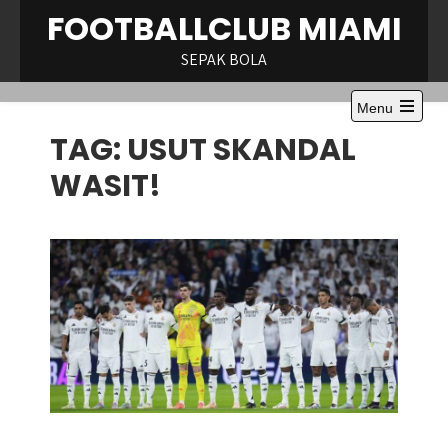
Skip
FOOTBALLCLUB MIAMI
to
content
SEPAK BOLA
Menu
Open
TAG:
USUT SKANDAL
the
main
menu
WASIT!