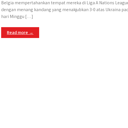
Belgia mempertahankan tempat mereka di Liga A Nations Leagu
dengan menang kandang yang menakjubkan 3-0 atas Ukraina pa
hari Minggu […]
Read more →