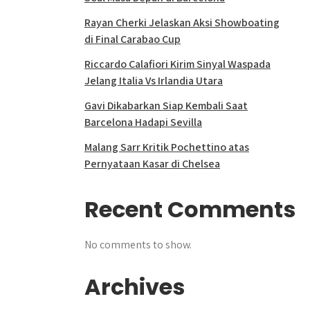
Rayan Cherki Jelaskan Aksi Showboating
di Final Carabao Cup
Riccardo Calafiori Kirim Sinyal Waspada
Jelang Italia Vs Irlandia Utara
Gavi Dikabarkan Siap Kembali Saat
Barcelona Hadapi Sevilla
Malang Sarr Kritik Pochettino atas
Pernyataan Kasar di Chelsea
Recent Comments
No comments to show.
Archives