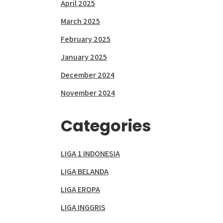
April 2025
March 2025
February 2025
January 2025
December 2024
November 2024
Categories
LIGA 1 INDONESIA
LIGA BELANDA
LIGA EROPA
LIGA INGGRIS