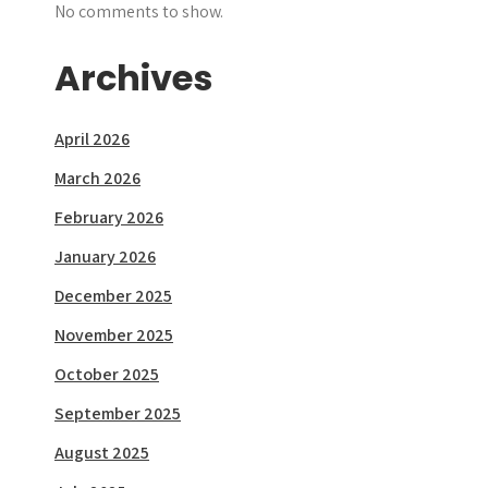
No comments to show.
Archives
April 2026
March 2026
February 2026
January 2026
December 2025
November 2025
October 2025
September 2025
August 2025