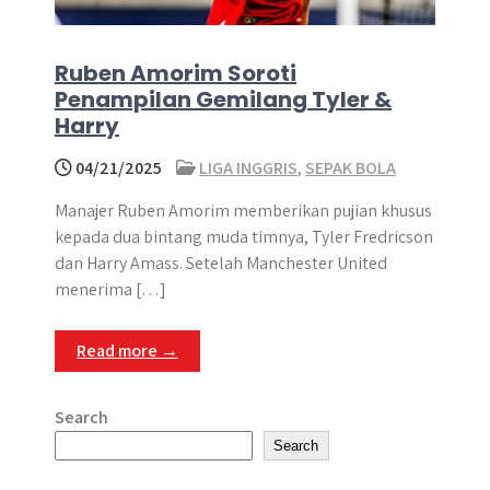
Ruben Amorim Soroti
Penampilan Gemilang Tyler &
Harry
04/21/2025
LIGA INGGRIS
,
SEPAK BOLA
Manajer Ruben Amorim memberikan pujian khusus
kepada dua bintang muda timnya, Tyler Fredricson
dan Harry Amass. Setelah Manchester United
menerima […]
Read more →
Search
Search