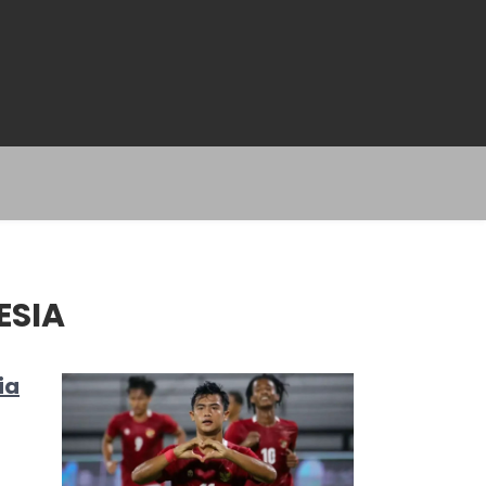
ESIA
ia