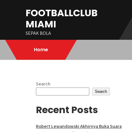
Skip
FOOTBALLCLUB
to
content
MIAMI
SEPAK BOLA
Home
Search
Search
Recent Posts
Robert Lewandowski Akhirnya Buka Suara