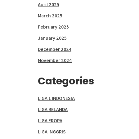
April 2025
March 2025
February 2025
January 2025
December 2024
November 2024
Categories
LIGA 1 INDONESIA
LIGA BELANDA
LIGA EROPA
LIGA INGGRIS