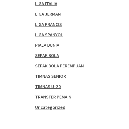
LIGA ITALIA
LIGA JERMAN
LIGA PRANCIS
LIGA SPANYOL
PIALA DUNIA
SEPAK BOLA
SEPAK BOLA PEREMPUAN
TIMNAS SENIOR
TIMNAS U-20
TRANSFER PEMAIN
Uncategorized