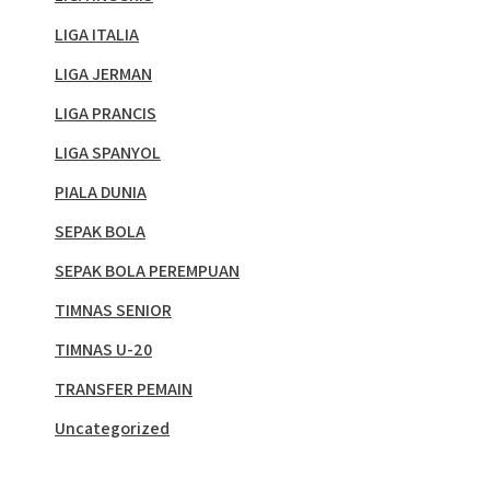
LIGA ITALIA
LIGA JERMAN
LIGA PRANCIS
LIGA SPANYOL
PIALA DUNIA
SEPAK BOLA
SEPAK BOLA PEREMPUAN
TIMNAS SENIOR
TIMNAS U-20
TRANSFER PEMAIN
Uncategorized