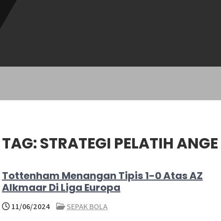
TAG:
STRATEGI PELATIH ANG
Tottenham Menangan Tipis 1-0 Atas AZ
Alkmaar Di Liga Europa
11/06/2024
SEPAK BOLA