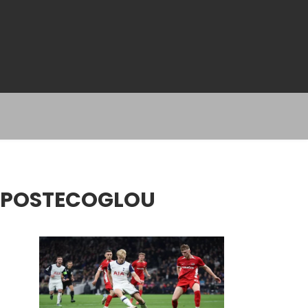
E POSTECOGLOU