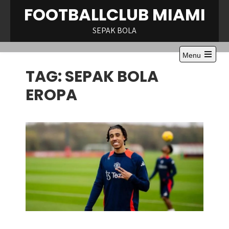
Skip
FOOTBALLCLUB MIAMI
to
content
SEPAK BOLA
Menu
Open
TAG:
SEPAK BOLA
the
main
menu
EROPA