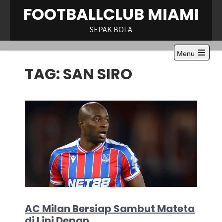
Skip
FOOTBALLCLUB MIAMI
to
content
SEPAK BOLA
Menu
Open
TAG:
SAN SIRO
the
main
menu
AC Milan Bersiap Sambut Mateta
di Lini Depan