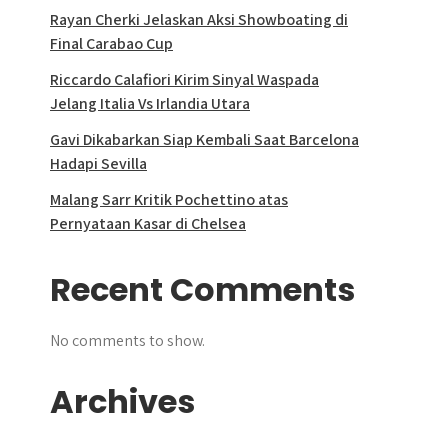
Rayan Cherki Jelaskan Aksi Showboating di
Final Carabao Cup
Riccardo Calafiori Kirim Sinyal Waspada
Jelang Italia Vs Irlandia Utara
Gavi Dikabarkan Siap Kembali Saat Barcelona
Hadapi Sevilla
Malang Sarr Kritik Pochettino atas
Pernyataan Kasar di Chelsea
Recent Comments
No comments to show.
Archives