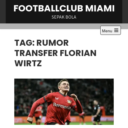
Skip
FOOTBALLCLUB MIAMI
to
content
SEPAK BOLA
Menu
Open
TAG:
RUMOR
the
main
menu
TRANSFER FLORIAN
WIRTZ