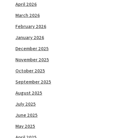
April 2026
March 2026
February 2026
January 2026
December 2025
November 2025
October 2025
September 2025
August 2025
July 2025
June 2025
May 2025
April 2025