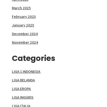
March 2025
February 2025
January 2025
December 2024
November 2024
Categories
LIGA 1 INDONESIA
LIGA BELANDA
LIGA EROPA
LIGA INGGRIS
LIGA ITALIA