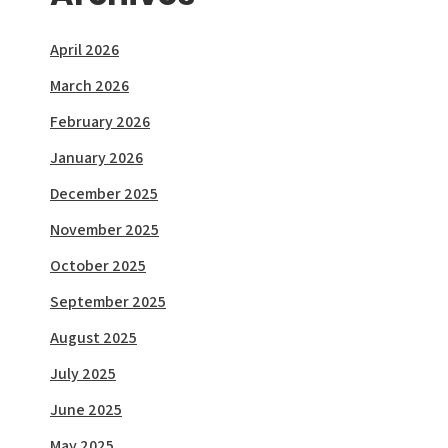
April 2026
March 2026
February 2026
January 2026
December 2025
November 2025
October 2025
September 2025
August 2025
July 2025
June 2025
May 2025