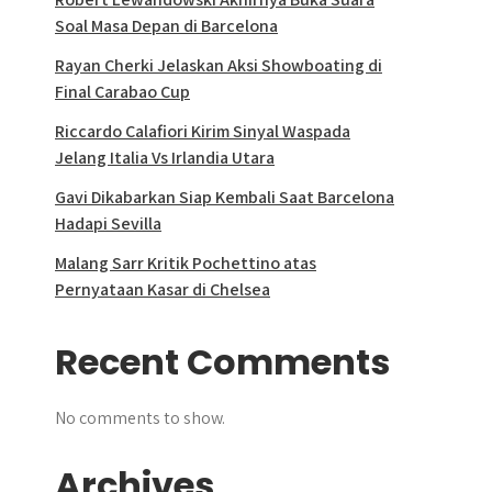
Soal Masa Depan di Barcelona
Rayan Cherki Jelaskan Aksi Showboating di
Final Carabao Cup
Riccardo Calafiori Kirim Sinyal Waspada
Jelang Italia Vs Irlandia Utara
Gavi Dikabarkan Siap Kembali Saat Barcelona
Hadapi Sevilla
Malang Sarr Kritik Pochettino atas
Pernyataan Kasar di Chelsea
Recent Comments
No comments to show.
Archives