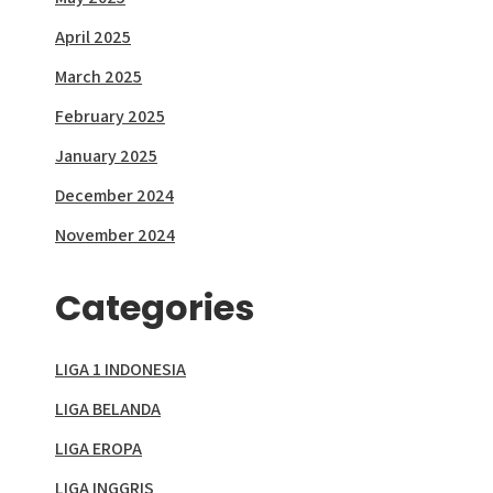
April 2025
March 2025
February 2025
January 2025
December 2024
November 2024
Categories
LIGA 1 INDONESIA
LIGA BELANDA
LIGA EROPA
LIGA INGGRIS