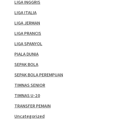
LIGA INGGRIS
LIGA ITALIA
LIGA JERMAN
LIGA PRANCIS
LIGA SPANYOL
PIALA DUNIA
SEPAK BOLA
SEPAK BOLA PEREMPUAN
TIMNAS SENIOR
TIMNAS U-20
TRANSFER PEMAIN
Uncategorized