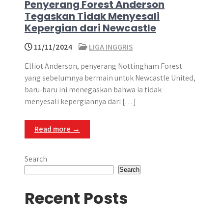
Penyerang Forest Anderson
Tegaskan Tidak Menyesali
Kepergian dari Newcastle
11/11/2024
LIGA INGGRIS
Elliot Anderson, penyerang Nottingham Forest
yang sebelumnya bermain untuk Newcastle United,
baru-baru ini menegaskan bahwa ia tidak
menyesali kepergiannya dari […]
Read more →
Search
Search
Recent Posts