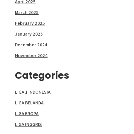
April 2025
March 2025
February 2025
January 2025
December 2024
November 2024
Categories
LIGA 1 INDONESIA
LIGA BELANDA
LIGA EROPA
LIGA INGGRIS