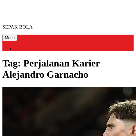
Skip
FOOTBALLCLUB MIAMI
to
content
SEPAK BOLA
Menu
Home
Tag:
Perjalanan Karier
Alejandro Garnacho