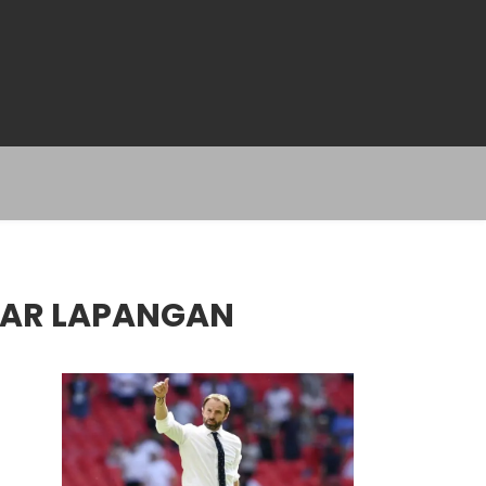
LUAR LAPANGAN