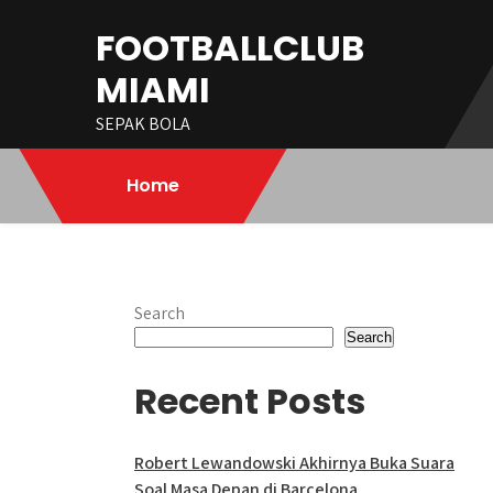
Skip
FOOTBALLCLUB
to
content
MIAMI
SEPAK BOLA
Home
Search
Search
Recent Posts
Robert Lewandowski Akhirnya Buka Suara
Soal Masa Depan di Barcelona