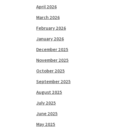
April 2026
March 2026
February 2026
January 2026
December 2025
November 2025
October 2025
September 2025
August 2025
July 2025
June 2025
May 2025