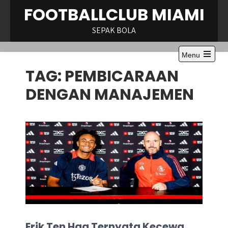
Skip
FOOTBALLCLUB MIAMI
to
content
SEPAK BOLA
Menu
Open
TAG:
PEMBICARAAN
the
main
menu
DENGAN MANAJEMEN
Erik Ten Hag Ternyata Kecewa