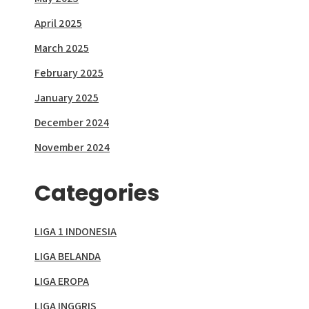
April 2025
March 2025
February 2025
January 2025
December 2024
November 2024
Categories
LIGA 1 INDONESIA
LIGA BELANDA
LIGA EROPA
LIGA INGGRIS