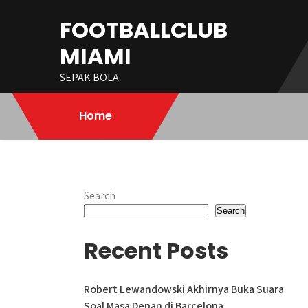
Skip
FOOTBALLCLUB
to
content
MIAMI
SEPAK BOLA
Home
Search
Search
Recent Posts
Robert Lewandowski Akhirnya Buka Suara
Soal Masa Depan di Barcelona