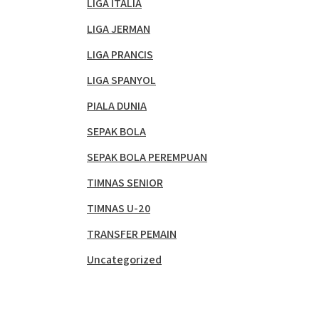
LIGA ITALIA
LIGA JERMAN
LIGA PRANCIS
LIGA SPANYOL
PIALA DUNIA
SEPAK BOLA
SEPAK BOLA PEREMPUAN
TIMNAS SENIOR
TIMNAS U-20
TRANSFER PEMAIN
Uncategorized