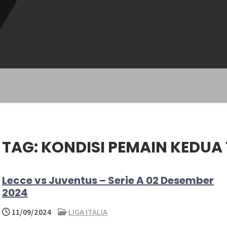
TAG:
KONDISI PEMAIN KEDUA 
Lecce vs Juventus – Serie A 02 Desember
2024
11/09/2024
LIGA ITALIA