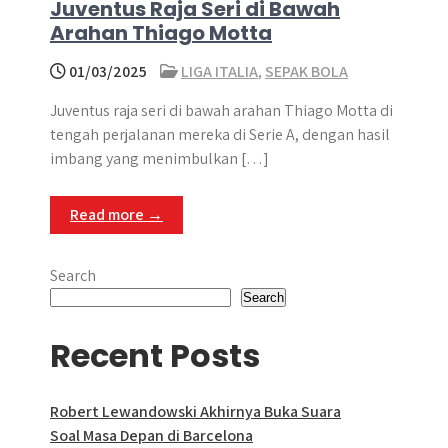
Juventus Raja Seri di Bawah
Arahan Thiago Motta
01/03/2025
LIGA ITALIA
,
SEPAK BOLA
Juventus raja seri di bawah arahan Thiago Motta di
tengah perjalanan mereka di Serie A, dengan hasil
imbang yang menimbulkan […]
Read more →
Search
Search
Recent Posts
Robert Lewandowski Akhirnya Buka Suara
Soal Masa Depan di Barcelona