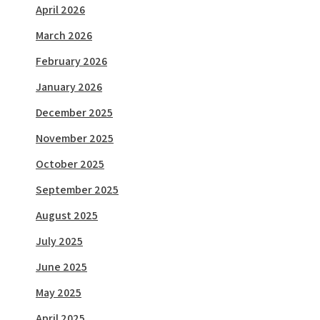
April 2026
March 2026
February 2026
January 2026
December 2025
November 2025
October 2025
September 2025
August 2025
July 2025
June 2025
May 2025
April 2025