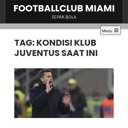
Skip
FOOTBALLCLUB MIAMI
to
content
SEPAK BOLA
Menu
Open
TAG:
KONDISI KLUB
the
main
menu
JUVENTUS SAAT INI