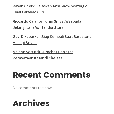
Rayan Cherki Jelaskan Aksi Showboating di
Final Carabao Cup
Riccardo Calafiori Kirim Sinyal Waspada
Jelang Italia Vs Irlandia Utara
Gavi Dikabarkan Siap Kembali Saat Barcelona
Hadapi Sevilla
Malang Sarr Kritik Pochettino atas
Pernyataan Kasar di Chelsea
Recent Comments
No comments to show.
Archives