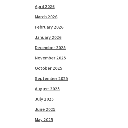
April 2026
March 2026
February 2026
January 2026
December 2025
November 2025
October 2025
September 2025
August 2025
July 2025
June 2025
May 2025