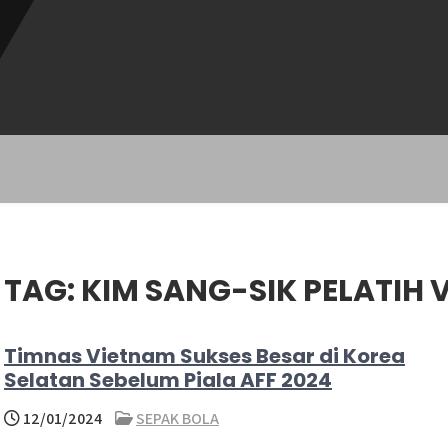
TAG:
KIM SANG-SIK PELATIH 
Timnas Vietnam Sukses Besar di Korea
Selatan Sebelum Piala AFF 2024
12/01/2024
SEPAK BOLA