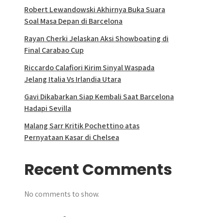
Robert Lewandowski Akhirnya Buka Suara
Soal Masa Depan di Barcelona
Rayan Cherki Jelaskan Aksi Showboating di
Final Carabao Cup
Riccardo Calafiori Kirim Sinyal Waspada
Jelang Italia Vs Irlandia Utara
Gavi Dikabarkan Siap Kembali Saat Barcelona
Hadapi Sevilla
Malang Sarr Kritik Pochettino atas
Pernyataan Kasar di Chelsea
Recent Comments
No comments to show.