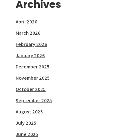
Archives
April 2026
March 2026
February 2026
January 2026
December 2025
November 2025
October 2025
September 2025
August 2025
July 2025
June 2025