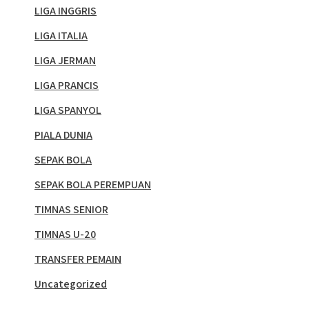
LIGA INGGRIS
LIGA ITALIA
LIGA JERMAN
LIGA PRANCIS
LIGA SPANYOL
PIALA DUNIA
SEPAK BOLA
SEPAK BOLA PEREMPUAN
TIMNAS SENIOR
TIMNAS U-20
TRANSFER PEMAIN
Uncategorized