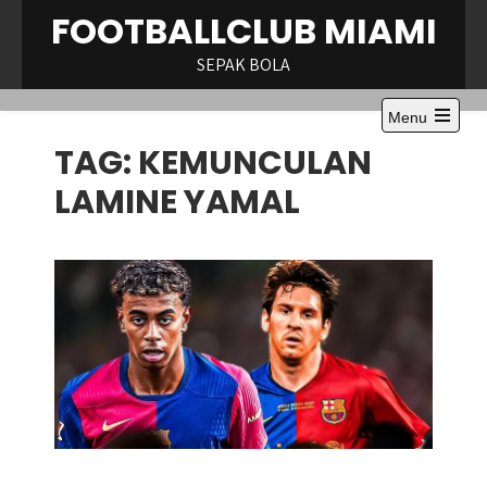
Skip
FOOTBALLCLUB MIAMI
to
content
SEPAK BOLA
Menu
Open
TAG:
KEMUNCULAN
the
main
menu
LAMINE YAMAL