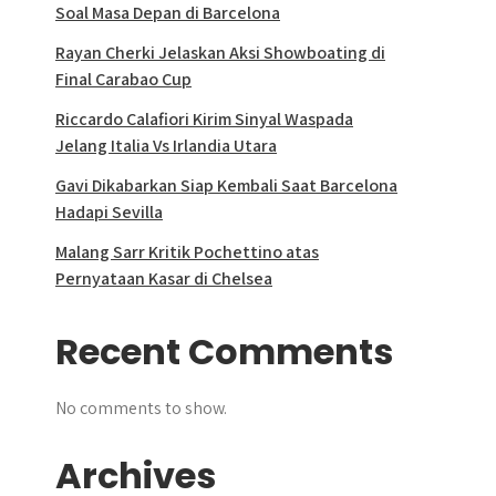
Soal Masa Depan di Barcelona
Rayan Cherki Jelaskan Aksi Showboating di
Final Carabao Cup
Riccardo Calafiori Kirim Sinyal Waspada
Jelang Italia Vs Irlandia Utara
Gavi Dikabarkan Siap Kembali Saat Barcelona
Hadapi Sevilla
Malang Sarr Kritik Pochettino atas
Pernyataan Kasar di Chelsea
Recent Comments
No comments to show.
Archives