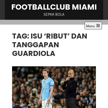
Skip
FOOTBALLCLUB MIAMI
to
content
SEPAK BOLA
Menu
Open
TAG:
ISU ‘RIBUT’ DAN
the
main
menu
TANGGAPAN
GUARDIOLA