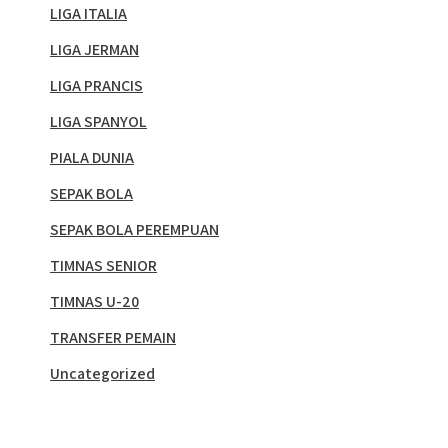
LIGA ITALIA
LIGA JERMAN
LIGA PRANCIS
LIGA SPANYOL
PIALA DUNIA
SEPAK BOLA
SEPAK BOLA PEREMPUAN
TIMNAS SENIOR
TIMNAS U-20
TRANSFER PEMAIN
Uncategorized