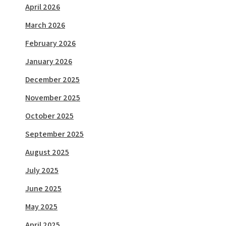
April 2026
March 2026
February 2026
January 2026
December 2025
November 2025
October 2025
September 2025
August 2025
July 2025
June 2025
May 2025
April 2025