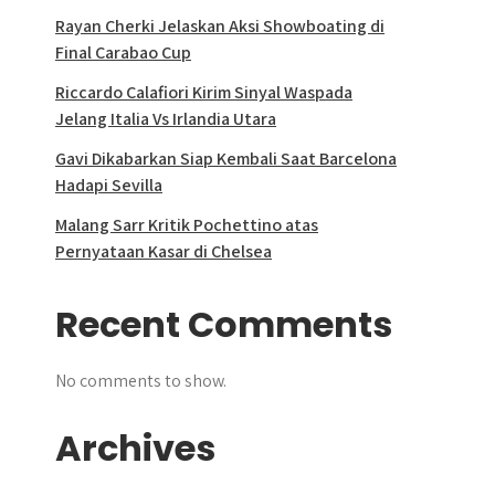
Rayan Cherki Jelaskan Aksi Showboating di
Final Carabao Cup
Riccardo Calafiori Kirim Sinyal Waspada
Jelang Italia Vs Irlandia Utara
Gavi Dikabarkan Siap Kembali Saat Barcelona
Hadapi Sevilla
Malang Sarr Kritik Pochettino atas
Pernyataan Kasar di Chelsea
Recent Comments
No comments to show.
Archives