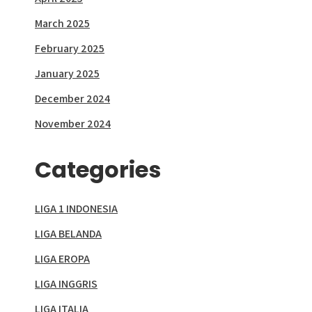
March 2025
February 2025
January 2025
December 2024
November 2024
Categories
LIGA 1 INDONESIA
LIGA BELANDA
LIGA EROPA
LIGA INGGRIS
LIGA ITALIA