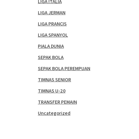
LIGA ITALIA
LIGA JERMAN
LIGA PRANCIS
LIGA SPANYOL
PIALA DUNIA
SEPAK BOLA
SEPAK BOLA PEREMPUAN
TIMNAS SENIOR
TIMNAS U-20
TRANSFER PEMAIN
Uncategorized