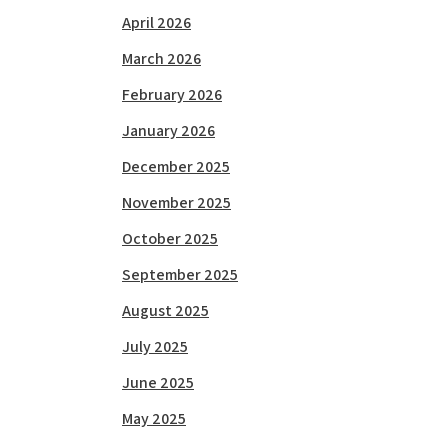
April 2026
March 2026
February 2026
January 2026
December 2025
November 2025
October 2025
September 2025
August 2025
July 2025
June 2025
May 2025