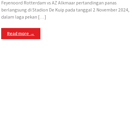
Feyenoord Rotterdam vs AZ Alkmaar pertandingan panas
berlangsung di Stadion De Kuip pada tanggal 2 November 2024,
dalam laga pekan […]
Read more →