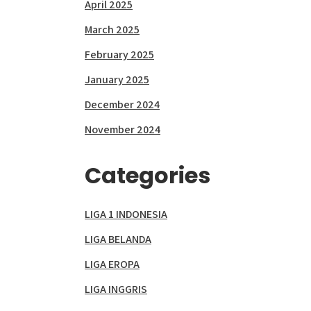
April 2025
March 2025
February 2025
January 2025
December 2024
November 2024
Categories
LIGA 1 INDONESIA
LIGA BELANDA
LIGA EROPA
LIGA INGGRIS