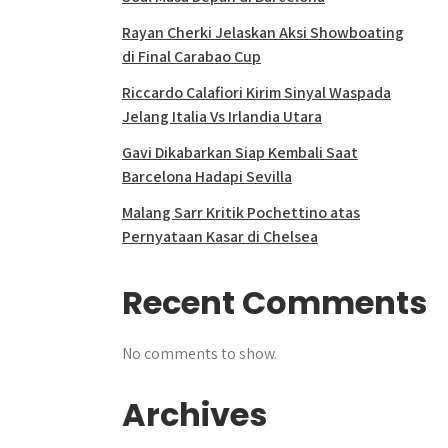
Rayan Cherki Jelaskan Aksi Showboating
di Final Carabao Cup
Riccardo Calafiori Kirim Sinyal Waspada
Jelang Italia Vs Irlandia Utara
Gavi Dikabarkan Siap Kembali Saat
Barcelona Hadapi Sevilla
Malang Sarr Kritik Pochettino atas
Pernyataan Kasar di Chelsea
Recent Comments
No comments to show.
Archives