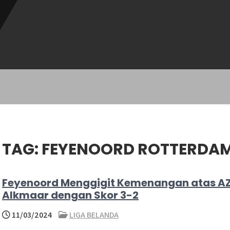
TAG:
FEYENOORD ROTTERDAM
Feyenoord Menggigit Kemenangan atas A
Alkmaar dengan Skor 3-2
11/03/2024
LIGA BELANDA