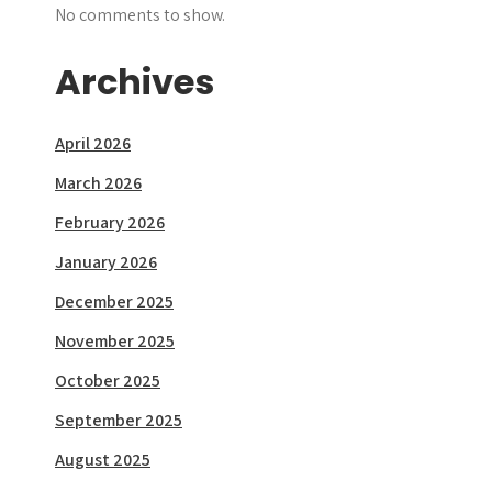
No comments to show.
Archives
April 2026
March 2026
February 2026
January 2026
December 2025
November 2025
October 2025
September 2025
August 2025