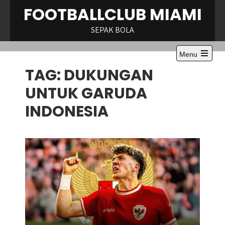
Skip
FOOTBALLCLUB MIAMI
to
content
SEPAK BOLA
Menu
Open
TAG:
DUKUNGAN
the
main
menu
UNTUK GARUDA
INDONESIA