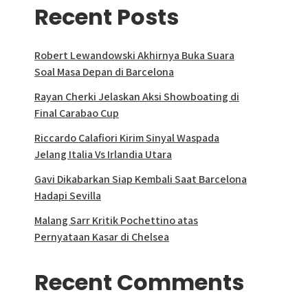
Recent Posts
Robert Lewandowski Akhirnya Buka Suara
Soal Masa Depan di Barcelona
Rayan Cherki Jelaskan Aksi Showboating di
Final Carabao Cup
Riccardo Calafiori Kirim Sinyal Waspada
Jelang Italia Vs Irlandia Utara
Gavi Dikabarkan Siap Kembali Saat Barcelona
Hadapi Sevilla
Malang Sarr Kritik Pochettino atas
Pernyataan Kasar di Chelsea
Recent Comments