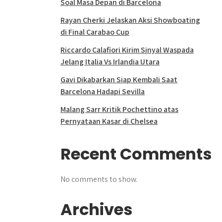
Soal Masa Depan di Barcelona
Rayan Cherki Jelaskan Aksi Showboating
di Final Carabao Cup
Riccardo Calafiori Kirim Sinyal Waspada
Jelang Italia Vs Irlandia Utara
Gavi Dikabarkan Siap Kembali Saat
Barcelona Hadapi Sevilla
Malang Sarr Kritik Pochettino atas
Pernyataan Kasar di Chelsea
Recent Comments
No comments to show.
Archives