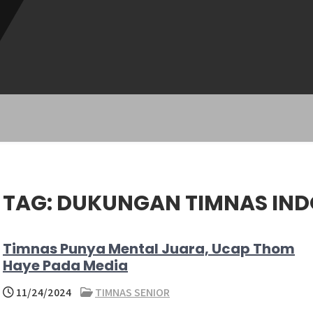
TAG:
DUKUNGAN TIMNAS IND
Timnas Punya Mental Juara, Ucap Thom
Haye Pada Media
11/24/2024
TIMNAS SENIOR