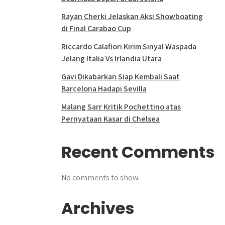
Rayan Cherki Jelaskan Aksi Showboating
di Final Carabao Cup
Riccardo Calafiori Kirim Sinyal Waspada
Jelang Italia Vs Irlandia Utara
Gavi Dikabarkan Siap Kembali Saat
Barcelona Hadapi Sevilla
Malang Sarr Kritik Pochettino atas
Pernyataan Kasar di Chelsea
Recent Comments
No comments to show.
Archives