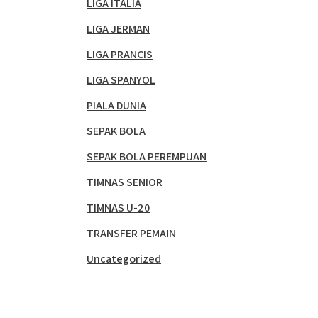
LIGA ITALIA
LIGA JERMAN
LIGA PRANCIS
LIGA SPANYOL
PIALA DUNIA
SEPAK BOLA
SEPAK BOLA PEREMPUAN
TIMNAS SENIOR
TIMNAS U-20
TRANSFER PEMAIN
Uncategorized