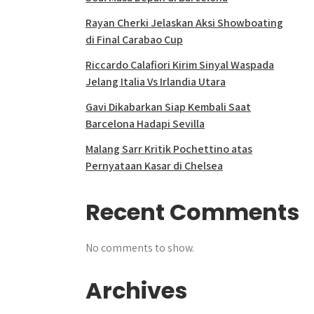
Rayan Cherki Jelaskan Aksi Showboating
di Final Carabao Cup
Riccardo Calafiori Kirim Sinyal Waspada
Jelang Italia Vs Irlandia Utara
Gavi Dikabarkan Siap Kembali Saat
Barcelona Hadapi Sevilla
Malang Sarr Kritik Pochettino atas
Pernyataan Kasar di Chelsea
Recent Comments
No comments to show.
Archives