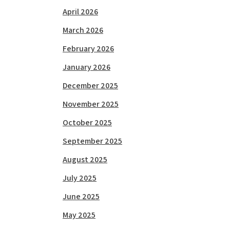
April 2026
March 2026
February 2026
January 2026
December 2025
November 2025
October 2025
September 2025
August 2025
July 2025
June 2025
May 2025