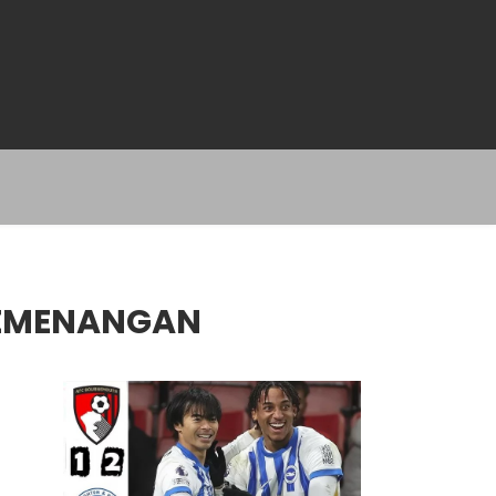
EMENANGAN