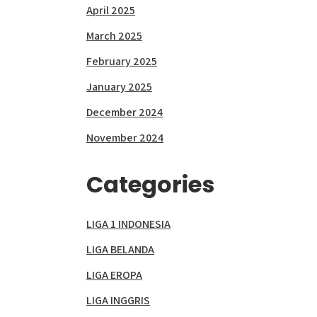
April 2025
March 2025
February 2025
January 2025
December 2024
November 2024
Categories
LIGA 1 INDONESIA
LIGA BELANDA
LIGA EROPA
LIGA INGGRIS