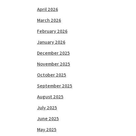
April 2026
March 2026
February 2026
January 2026
December 2025
November 2025
October 2025
September 2025
August 2025
July 2025
June 2025
May 2025