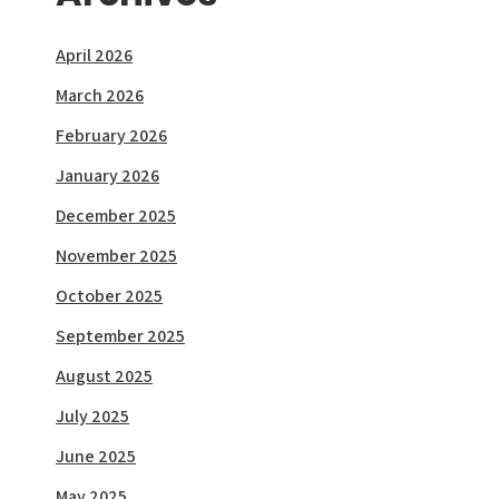
April 2026
March 2026
February 2026
January 2026
December 2025
November 2025
October 2025
September 2025
August 2025
July 2025
June 2025
May 2025