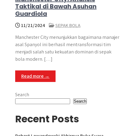
Taktikal di Bawah Asuhan
Guardiola
11/21/2024
SEPAK BOLA
Manchester City menunjukkan bagaimana manajer
asal Spanyol ini berhasil mentransformasi tim
menjadi salah satu kekuatan dominan di sepak
bola modern. […]
Read more →
Search
Search
Recent Posts
Robert Lewandowski Akhirnya Buka Suara