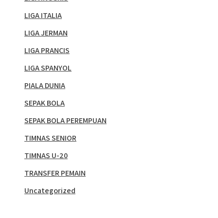
LIGA ITALIA
LIGA JERMAN
LIGA PRANCIS
LIGA SPANYOL
PIALA DUNIA
SEPAK BOLA
SEPAK BOLA PEREMPUAN
TIMNAS SENIOR
TIMNAS U-20
TRANSFER PEMAIN
Uncategorized